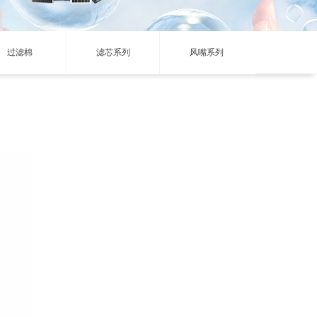
过滤棉
滤芯系列
风嘴系列
展会信息