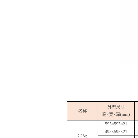
外型尺寸
名称
高×宽×深(
mm
)
5
95
×5
95
×2
1
495×595×21
G1级