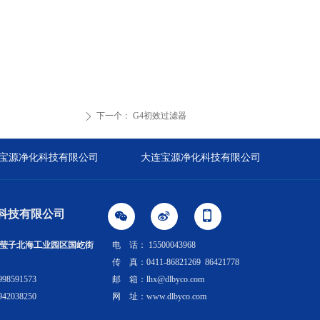
下一个：
G4初效过滤器
ꄲ
宝源净化科技有限公司
大连宝源净化科技有限公司
科技有限公司
너
넇
넓
莹子北海工业园区国屹街
电 话： 15500043968
传 真：0411-86821269 86421778
98591573
邮 箱：lhx@dlbyco.com
42038250
网 址：www.dlbyco.com