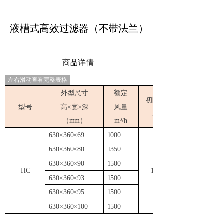
液槽式高效过滤器（不带法兰）
商品详情
左右滑动查看完整表格
外型尺寸
额定
初阻力
型号
高×宽×深
风量
P
a
（mm）
m³/h
630×360×69
1000
630×360×
80
1350
630×360×
90
1500
HC
120
630×360×
93
1500
630×360×
95
1500
630×360×
100
1500