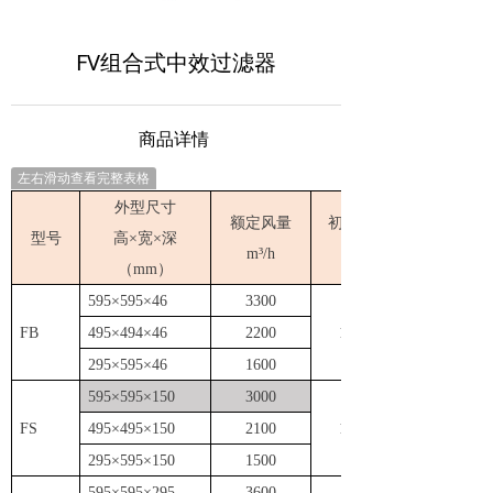
FV组合式中效过滤器
商品详情
左右滑动查看完整表格
外型尺寸
额定风量
初阻力
型号
高×宽×深
m³/h
P
a
（mm）
595×595×46
3300
FB
495×494×46
2200
180
295×595×46
1600
595×595×
150
3000
FS
495×495×150
2100
120
295×595×150
1500
595×595×295
3600